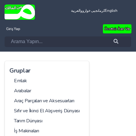
العربية
کرمانجیی خواروو
English
Giriş Yap
Ücretsiz İlan Ver
Gruplar
Emlak
Arabalar
Araç Parçaları ve Aksesuarları
Sıfır ve İkinci El Alışveriş Dünyası
Tarım Dünyası
İş Makinaları