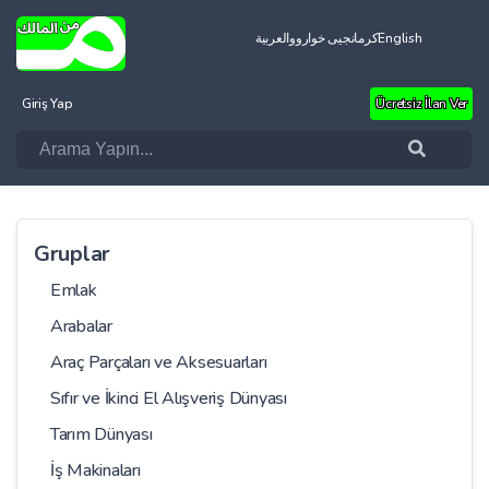
العربية
کرمانجیی خواروو
English
Giriş Yap
Ücretsiz İlan Ver
Gruplar
Emlak
Arabalar
Araç Parçaları ve Aksesuarları
Sıfır ve İkinci El Alışveriş Dünyası
Tarım Dünyası
İş Makinaları