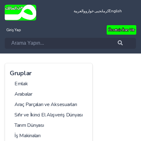
العربية
کرمانجیی خواروو
English
Giriş Yap
Ücretsiz İlan Ver
Gruplar
Emlak
Arabalar
Araç Parçaları ve Aksesuarları
Sıfır ve İkinci El Alışveriş Dünyası
Tarım Dünyası
İş Makinaları