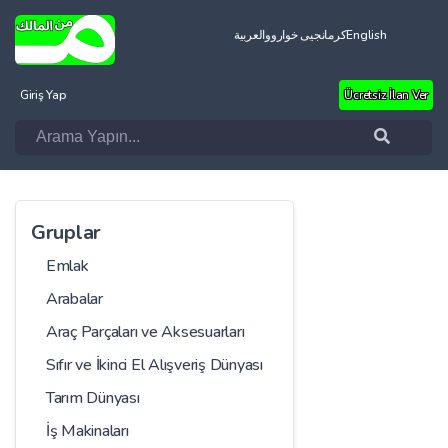
العربية
کرمانجیی خواروو
English
Giriş Yap
Ücretsiz İlan Ver
Gruplar
Emlak
Arabalar
Araç Parçaları ve Aksesuarları
Sıfır ve İkinci El Alışveriş Dünyası
Tarım Dünyası
İş Makinaları