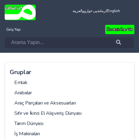
العربية
کرمانجیی خواروو
English
Giriş Yap
Ücretsiz İlan Ver
Gruplar
Emlak
Arabalar
Araç Parçaları ve Aksesuarları
Sıfır ve İkinci El Alışveriş Dünyası
Tarım Dünyası
İş Makinaları