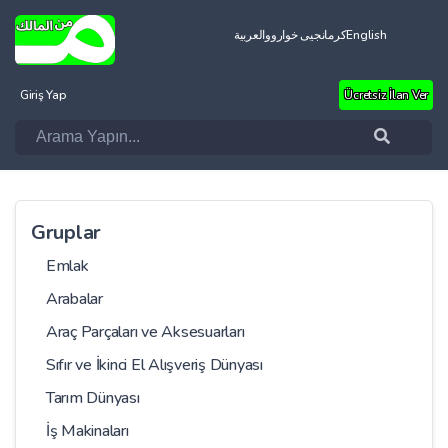
العربية
کرمانجیی خواروو
English
Giriş Yap
Ücretsiz İlan Ver
Gruplar
Emlak
Arabalar
Araç Parçaları ve Aksesuarları
Sıfır ve İkinci El Alışveriş Dünyası
Tarım Dünyası
İş Makinaları