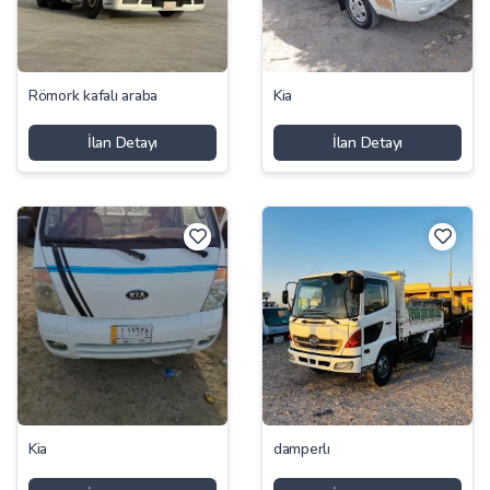
Römork kafalı araba
Kia
İlan Detayı
İlan Detayı
Kia
damperlı