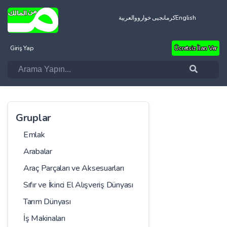
العربية
کرمانجیی خواروو
English
Giriş Yap
Ücretsiz İlan Ver
Gruplar
Emlak
Arabalar
Araç Parçaları ve Aksesuarları
Sıfır ve İkinci El Alışveriş Dünyası
Tarım Dünyası
İş Makinaları