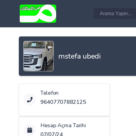
mstefa ubedi
Telefon
96407707882125
Hesap Açma Tarihi
07/07/24