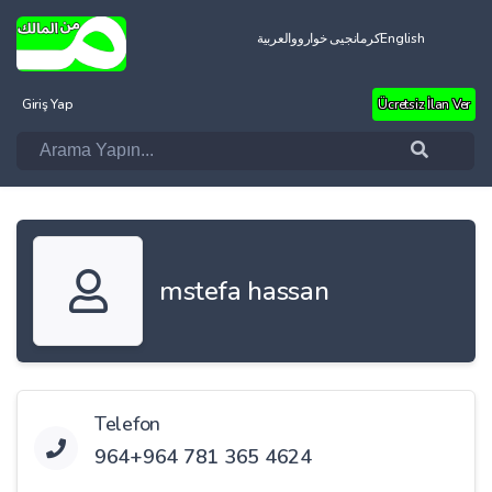
العربية
کرمانجیی خواروو
English
Giriş Yap
Ücretsiz İlan Ver
mstefa hassan
Telefon
964‪+964 781 365 4624‬