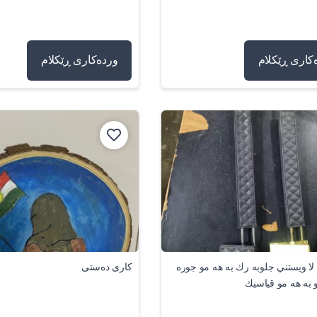
کاری ڕێکلام
وردەکاری ڕێکلام
لا ويستني جلوبه رك به هه مو جوره
کاری دەستی
و به هه مو قياسيك