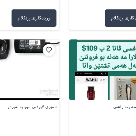
کاری ڕێکلام
وردەکاری ڕێکلام
سه رته راشى
ئامێری لابردنی موو بە لەیزەر