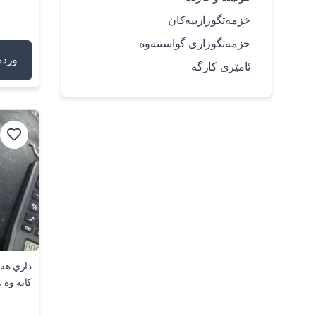
خزمەتگوزارییەکان
خزمەتگوزاری گواستنەوە
وردە
ئامێری کارگە
داري هه 
كانه وه 