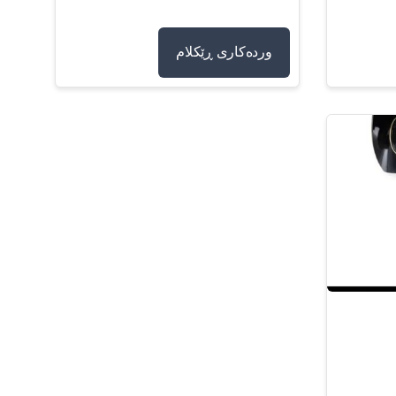
وردەکاری ڕێکلام