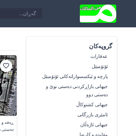
گروپەکان
عەقارات
ئۆتۆمبێل
پارچە و ئیکسسواراتەکانی ئۆتۆمبێل
جیهانی بازاڕکردنی دەستی نوێ و
دەستی دوو
جیهانی کشتوکاڵ
ئامێری بازرگانی
ڕەفە و 
جیهانی ئاژەڵان
دەستی د
مۆلیدە و کارەبا