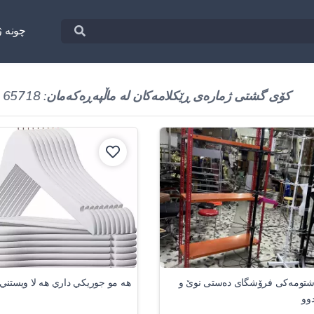
چونه‌ ژ
کۆی گشتی ژمارەی ڕێکلامەکان لە ماڵپەڕەکەمان: 65718
شتومەکی فرۆشگای دەستی نوێ و
هه مو جوريكي داري هه لا ويستني
وو