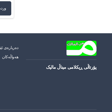
وردە
دەربارەی ئێ
هەواڵەکان
پۆرتاڵی ڕیکلامی میناڵ مالیک