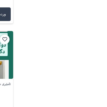
وردە
ئامێری 