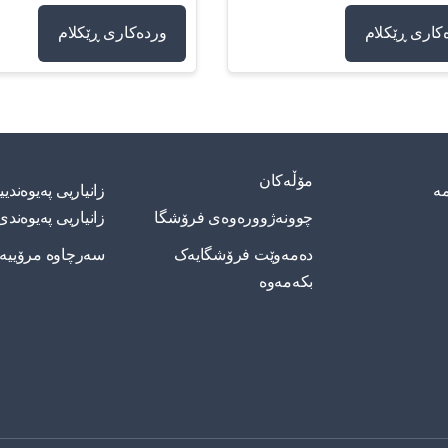
کاری ڕێکلام
وردەکاری ڕێکلام
مۆڵەکان
مە
زانیاریی په‌یوه‌ند
چوونەژوورەوەی فرۆشگا
زانیاریی په‌یوه‌ندی
دەمەوێت فرۆشگایەک
سەرچاوە مرۆییە
بکەمەوە