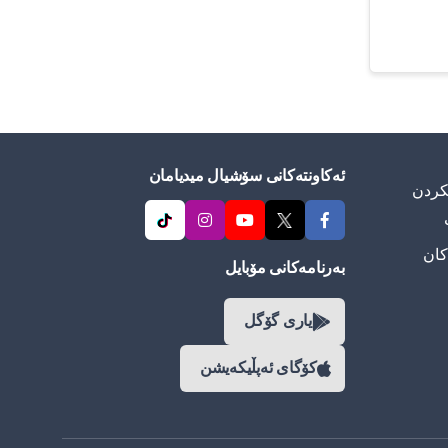
ئەکاونتەکانی سۆشیال میدیامان
ییكردن
کان
بەرنامەکانی مۆبایل
یاری گۆگل
كۆگای ئەپڵیكەیشن