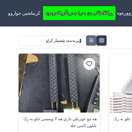
ووره‌وه‌
ڕیکلامێکی بێ بەرامبەر بڵاو بکەرەوە
کرمانجیی خواروو
 جلو به رك
هه مو جوريكي داري هه لا ويستني جلو به رك
نايلون ئاسن جلد