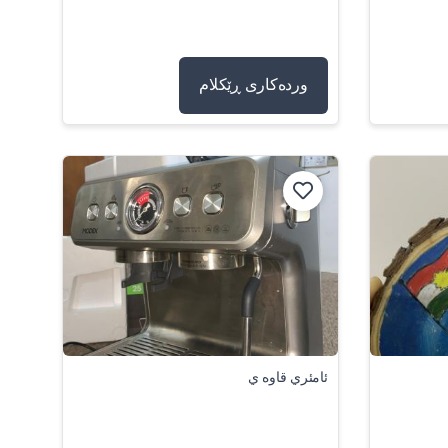
وردەکاری ڕێکلام
ئامئري قاوه ي