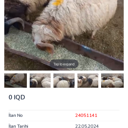
Tap to expand
0 IQD
İlan No
24051141
İlan Tarihi
22.05.2024