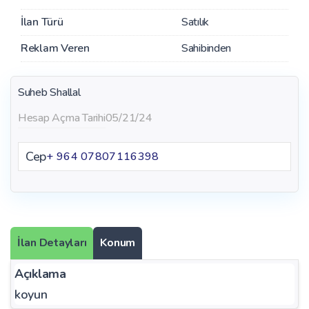
İlan Türü
Satılık
Reklam Veren
Sahibinden
Suheb Shallal
Hesap Açma Tarihi
05/21/24
Cep
+ 964 07807116398
İlan Detayları
Konum
Açıklama
koyun