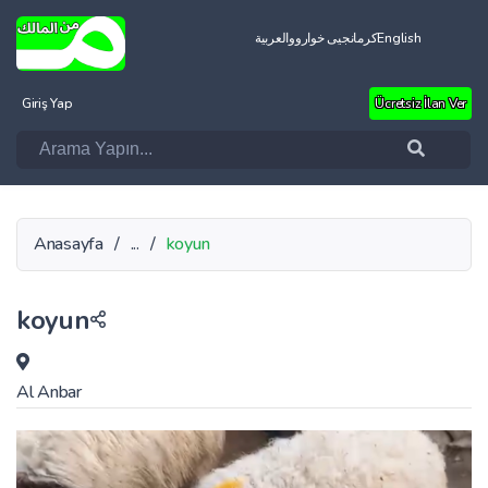
العربية
کرمانجیی خواروو
English
Giriş Yap
Ücretsiz İlan Ver
Anasayfa
/
...
/
koyun
koyun
Al Anbar