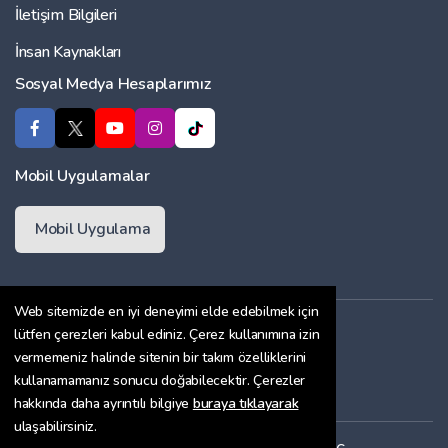
İletişim Bilgileri
İnsan Kaynakları
Sosyal Medya Hesaplarımız
Mobil Uygulamalar
Mobil Uygulama
Web sitemizde en iyi deneyimi elde edebilmek için
Üyelik Sözleşmesi
lütfen çerezleri kabul ediniz. Çerez kullanımına izin
vermemeniz halinde sitenin bir takım özelliklerini
Çerez Politikası
kullanamamanız sonucu doğabilecektir. Çerezler
Gizlilik Sözleşmesi
hakkında daha ayrıntılı bilgiye
buraya tıklayarak
ulaşabilirsiniz.