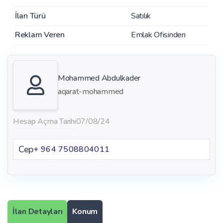
İlan Türü
Satılık
Reklam Veren
Emlak Ofisinden
Mohammed Abdulkader
aqarat-mohammed
Hesap Açma Tarihi
07/08/24
Cep
+ 964 7508804011
İlan Detayları
Konum