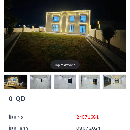
Tap to expand
0 IQD
İlan No
24071681
İlan Tarihi
08.07.2024