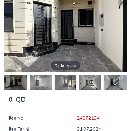
Tap to expand
0 IQD
İlan No
24072134
İlan Tarihi
31.07.2024