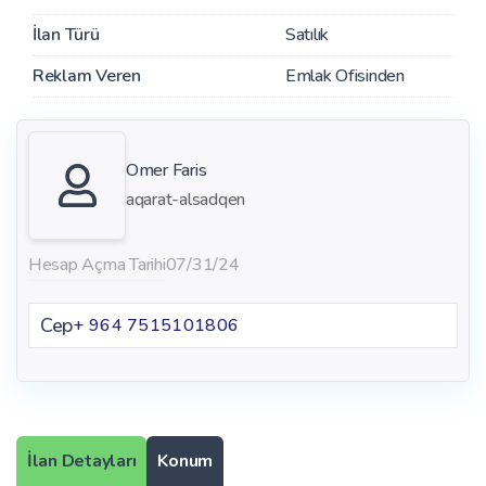
İlan Türü
Satılık
Reklam Veren
Emlak Ofisinden
Omer Faris
aqarat-alsadqen
Hesap Açma Tarihi
07/31/24
Cep
+ 964 7515101806
İlan Detayları
Konum