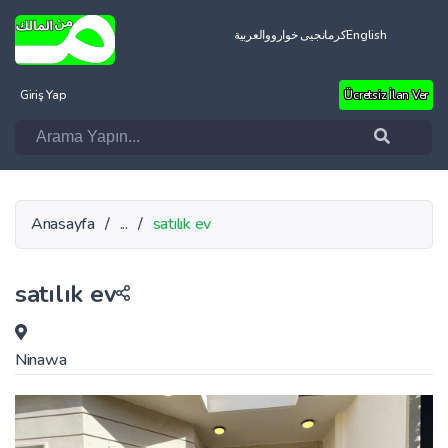
العربية
کرمانجیی خواروو
English
Giriş Yap
Ücretsiz İlan Ver
Anasayfa
/
...
/
satılık ev
satılık ev
Ninawa