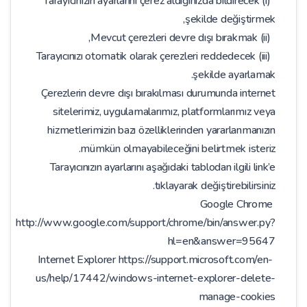
(i) Tarayıcınızın ayarlarını çerez aldığınızda bildirecek
şekilde değiştirmek,
(ii) Mevcut çerezleri devre dışı bırakmak,
(iii) Tarayıcınızı otomatik olarak çerezleri reddedecek
şekilde ayarlamak.
Çerezlerin devre dışı bırakılması durumunda internet
sitelerimiz, uygulamalarımız, platformlarımız veya
hizmetlerimizin bazı özelliklerinden yararlanmanızın
mümkün olmayabileceğini belirtmek isteriz.
Tarayıcınızın ayarlarını aşağıdaki tablodan ilgili link’e
tıklayarak değiştirebilirsiniz.
Google Chrome
http://www.google.com/support/chrome/bin/answer.py?
hl=en&answer=95647
Internet Explorer https://support.microsoft.com/en-
us/help/17442/windows-internet-explorer-delete-
manage-cookies