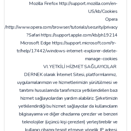
Mozilla Firefox http://support.mozilla.com/en-
US/kb/Cookies
Opera
http://www.opera.com/browser/tutorials/security/privacy/
Safari https://support.apple.com/kb/ph19214?
Microsoft Edge https://support.microsoft.com/tr-
tr/help/17442/windows-internet-explorer-delete-
manage-cookies
VI. YETKİLİ HİZMET SAĞLAYICILAR
DERNEK olarak İnternet Sitesi, platformlarımız,
uygulamalarımızın ve hizmetlerimizin yürütülmesi ve
tanıtımı hususlarında tarafımızca yetkilendirilen bazı
hizmet sağlayıcılardan yardım alabiliriz. Şirketimizin
yetkilendirdiği bu hizmet sağlayıcılar da kullanıcıların
bilgisayarına ve diğer cihazlarına çerezler ve benzeri
teknolojiler (üçüncü kişi çerezleri) yerleştirebilir ve
kullanıcı cihazını tespit etmeye yönelik IP adresi,