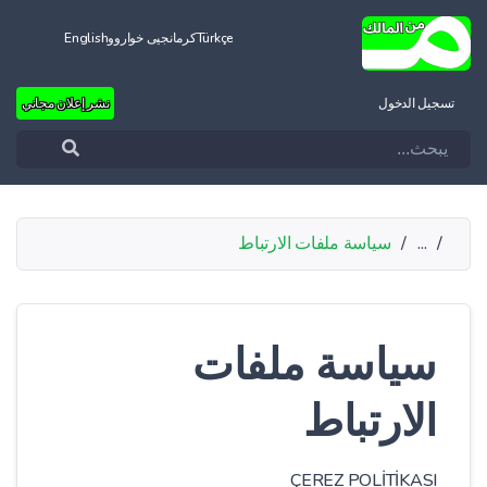
Türkçe
کرمانجیی خواروو
English
تسجيل الدخول
نشر إعلان مجاني
/
...
/
سياسة ملفات الارتباط
سياسة ملفات
الارتباط
ÇEREZ POLİTİKASI