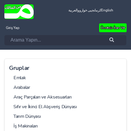
العربية
کرمانجیی خواروو
English
Giriş Yap
Ücretsiz İlan Ver
Gruplar
Emlak
Arabalar
Araç Parçaları ve Aksesuarları
Sıfır ve İkinci El Alışveriş Dünyası
Tarım Dünyası
İş Makinaları