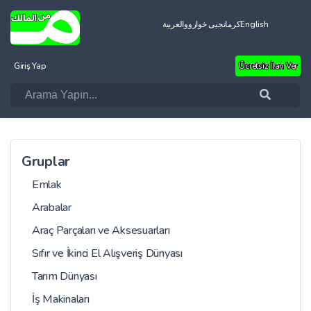
العربية
کرمانجیی خواروو
English
Giriş Yap
Ücretsiz İlan Ver
Gruplar
Emlak
Arabalar
Araç Parçaları ve Aksesuarları
Sıfır ve İkinci El Alışveriş Dünyası
Tarım Dünyası
İş Makinaları