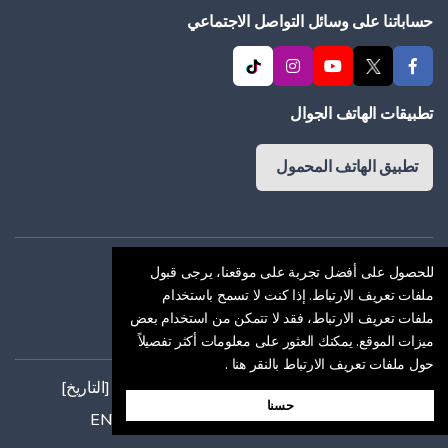
حساباتنا على وسائل التواصل الاجتماعي
تطبيقات الهاتف الجوال
تطبيق الهاتف المحمول
اتفاقية العضوية
للحصول على أفضل تجربة على موقعنا، يرجى قبول
ملفات تعريف الارتباط. إذا كنت لا تسمح باستخدام
سياسة ملفات الارتباط
ملفات تعريف الارتباط، فقد لا تتمكن من استخدام بعض
اتفاق السرية
ميزات الموقع. يمكنك العثور على معلومات أكثر تفصيلاً
حول ملفات تعريف الارتباط بالنقر هنا
.
كل الحقوق محفوظة. حقوق الطبع والنشر © [التاريخ]
حسنا
تم إنشاء هذا الموقع باستخدام
ENTRANET