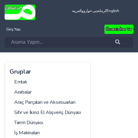
العربية
کرمانجیی خواروو
English
Giriş Yap
Ücretsiz İlan Ver
Gruplar
Emlak
Arabalar
Araç Parçaları ve Aksesuarları
Sıfır ve İkinci El Alışveriş Dünyası
Tarım Dünyası
İş Makinaları