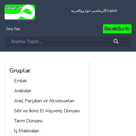
العربية
کرمانجیی خواروو
English
Giriş Yap
Ücretsiz İlan Ver
Gruplar
Emlak
Arabalar
Araç Parçaları ve Aksesuarları
Sıfır ve İkinci El Alışveriş Dünyası
Tarım Dünyası
İş Makinaları