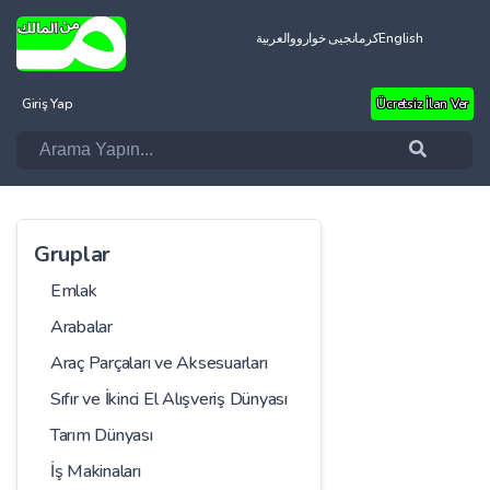
العربية
کرمانجیی خواروو
English
Giriş Yap
Ücretsiz İlan Ver
Gruplar
Emlak
Arabalar
Araç Parçaları ve Aksesuarları
Sıfır ve İkinci El Alışveriş Dünyası
Tarım Dünyası
İş Makinaları