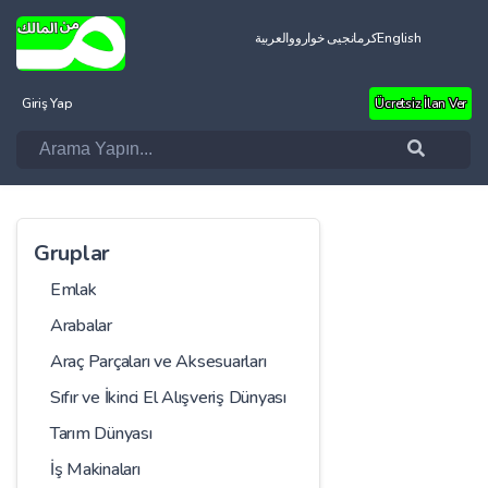
العربية
کرمانجیی خواروو
English
Giriş Yap
Ücretsiz İlan Ver
Gruplar
Emlak
Arabalar
Araç Parçaları ve Aksesuarları
Sıfır ve İkinci El Alışveriş Dünyası
Tarım Dünyası
İş Makinaları