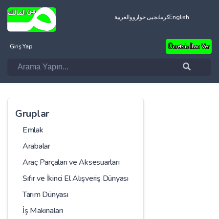
العربية
کرمانجیی خواروو
English
Giriş Yap
Ücretsiz İlan Ver
Gruplar
Emlak
Arabalar
Araç Parçaları ve Aksesuarları
Sıfır ve İkinci El Alışveriş Dünyası
Tarım Dünyası
İş Makinaları