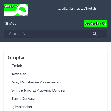
العربية
کرمانجیی خواروو
English
Giriş Yap
Ücretsiz İlan Ver
Gruplar
Emlak
Arabalar
Araç Parçaları ve Aksesuarları
Sıfır ve İkinci El Alışveriş Dünyası
Tarım Dünyası
İş Makinaları