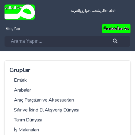
العربية
کرمانجیی خواروو
English
Giriş Yap
Ücretsiz İlan Ver
Gruplar
Emlak
Arabalar
Araç Parçaları ve Aksesuarları
Sıfır ve İkinci El Alışveriş Dünyası
Tarım Dünyası
İş Makinaları