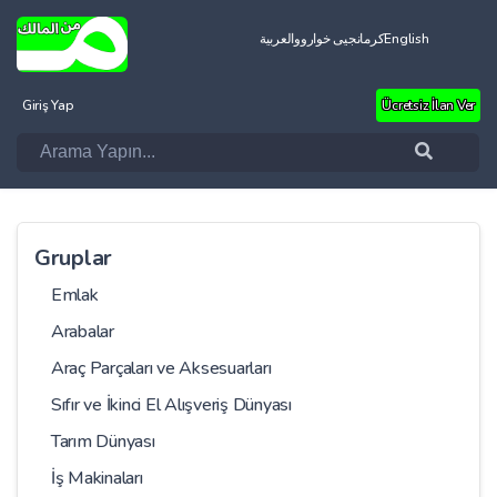
العربية
کرمانجیی خواروو
English
Giriş Yap
Ücretsiz İlan Ver
Gruplar
Emlak
Arabalar
Araç Parçaları ve Aksesuarları
Sıfır ve İkinci El Alışveriş Dünyası
Tarım Dünyası
İş Makinaları