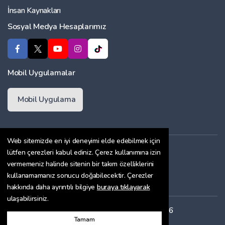
İnsan Kaynakları
Sosyal Medya Hesaplarımız
Mobil Uygulamalar
Mobil Uygulama
Web sitemizde en iyi deneyimi elde edebilmek için
Üyelik Sözleşmesi
lütfen çerezleri kabul ediniz. Çerez kullanımına izin
vermemeniz halinde sitenin bir takım özelliklerini
Çerez Politikası
kullanamamanız sonucu doğabilecektir. Çerezler
Gizlilik Sözleşmesi
hakkında daha ayrıntılı bilgiye
buraya tıklayarak
ulaşabilirsiniz.
Her hakkı saklıdır. Copyright © 2026
Tamam