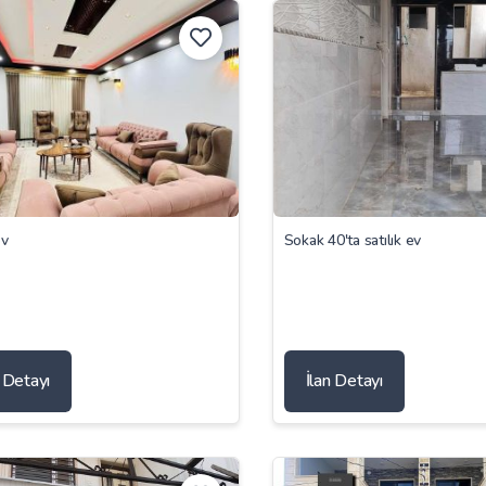
ev
Sokak 40'ta satılık ev
n Detayı
İlan Detayı