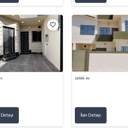
ev
satılık ev
n Detayı
İlan Detayı