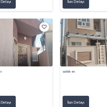
n Detayı
İlan Detayı
ev
satılık ev
n Detayı
İlan Detayı