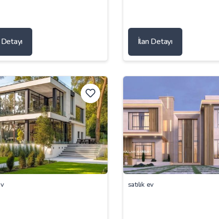
n Detayı
İlan Detayı
ev
satılık ev