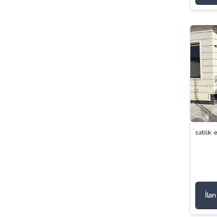
satılık 
İla