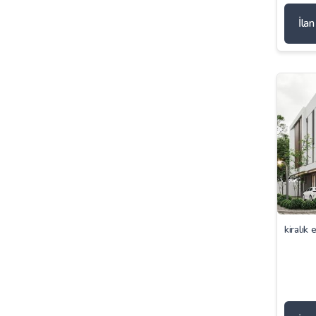
İla
kiralık 