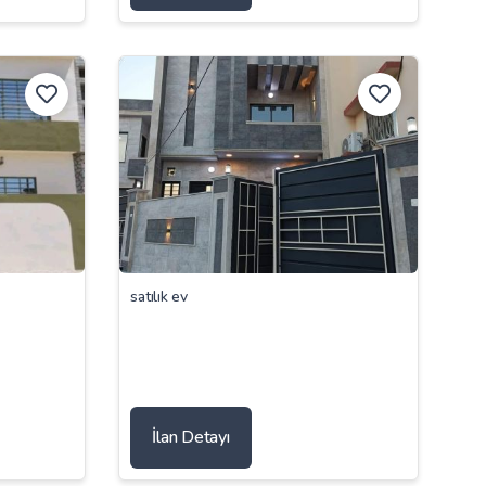
satılık ev
İlan Detayı