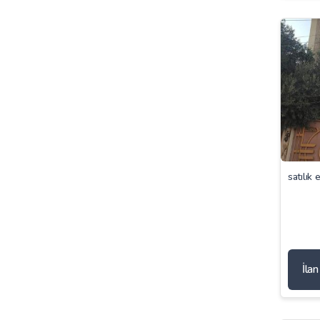
satılık 
İla