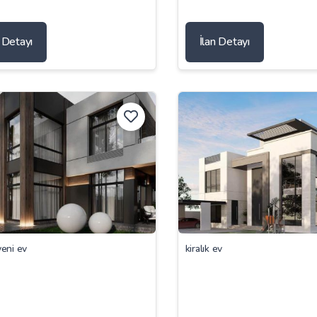
n Detayı
İlan Detayı
yeni ev
kiralık ev