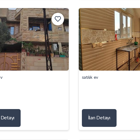
ev
satılık ev
n Detayı
İlan Detayı