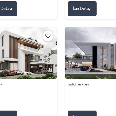
n Detayı
İlan Detayı
ev
Satılık eski ev