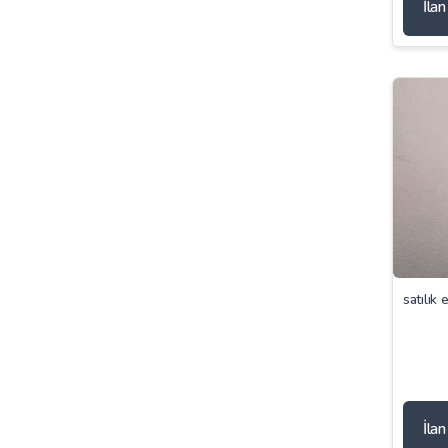
İla
satılık 
İla