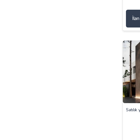
İla
Satılık 