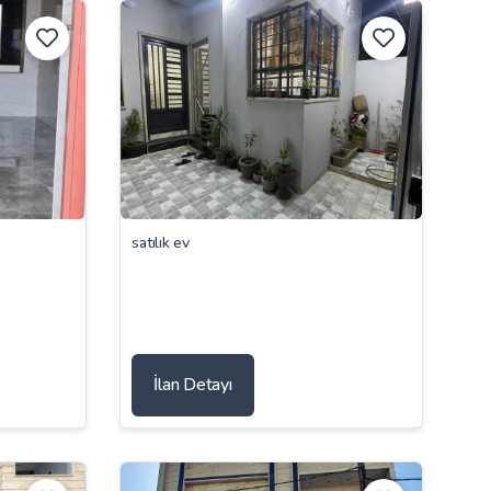
satılık ev
İlan Detayı