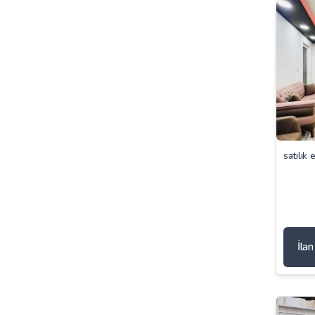
satılık 
İla