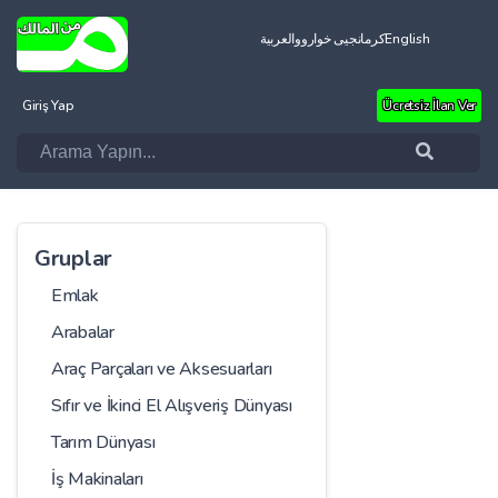
العربية
کرمانجیی خواروو
English
Giriş Yap
Ücretsiz İlan Ver
Gruplar
Emlak
Arabalar
Araç Parçaları ve Aksesuarları
Sıfır ve İkinci El Alışveriş Dünyası
Tarım Dünyası
İş Makinaları