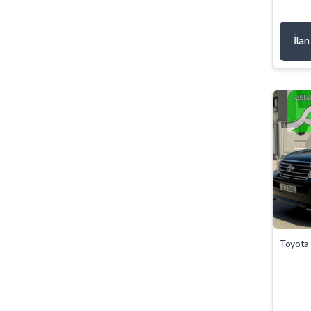
İla
Toyota 