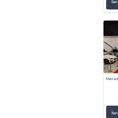
İla
Merced
İla