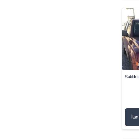
Satılık 
İla