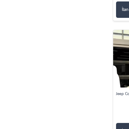
İla
Jeep C