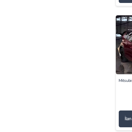
Mitsubi
İla