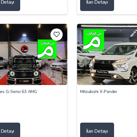
n Detayı
İlan Detayı
es G-Serisi 63 AMG
Mitsubishi X-Pander
n Detayı
İlan Detayı