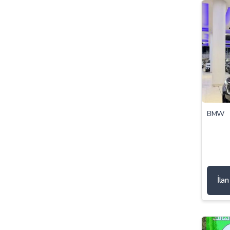
BMW
İla