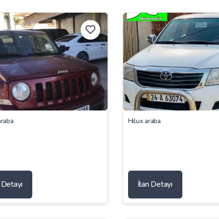
araba
Hilux araba
n Detayı
İlan Detayı