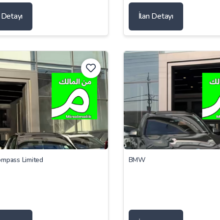
n Detayı
İlan Detayı
ompass Limited
BMW