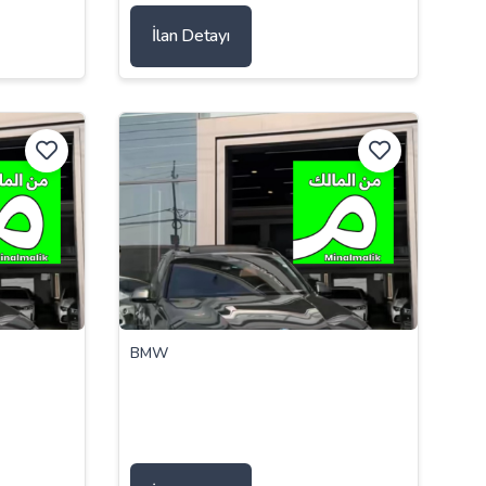
İlan Detayı
BMW