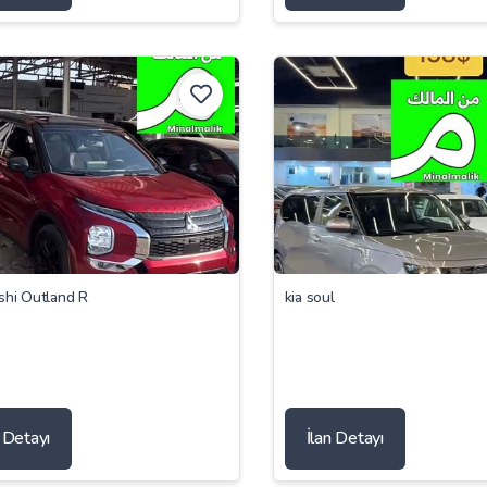
shi Outland R
kia soul
n Detayı
İlan Detayı