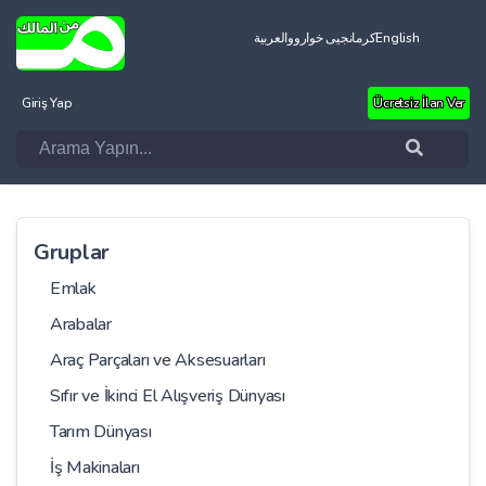
العربية
کرمانجیی خواروو
English
Giriş Yap
Ücretsiz İlan Ver
Gruplar
Emlak
Arabalar
Araç Parçaları ve Aksesuarları
Sıfır ve İkinci El Alışveriş Dünyası
Tarım Dünyası
İş Makinaları