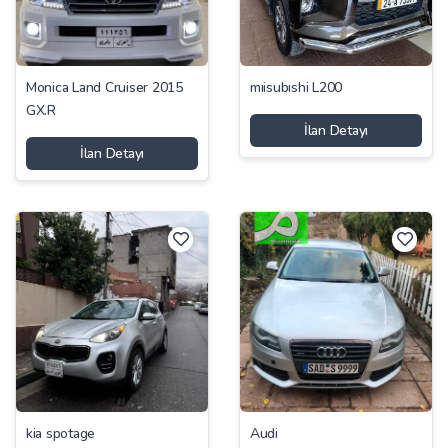
Monica Land Cruiser 2015
mıisubıshi L200
GX.R
İlan Detayı
İlan Detayı
kia spotage
Audi