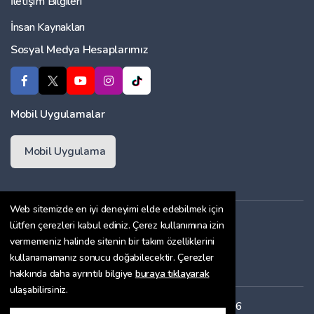
İletişim Bilgileri
İnsan Kaynakları
Sosyal Medya Hesaplarımız
Mobil Uygulamalar
Mobil Uygulama
Web sitemizde en iyi deneyimi elde edebilmek için
Üyelik Sözleşmesi
lütfen çerezleri kabul ediniz. Çerez kullanımına izin
vermemeniz halinde sitenin bir takım özelliklerini
Çerez Politikası
kullanamamanız sonucu doğabilecektir. Çerezler
Gizlilik Sözleşmesi
hakkında daha ayrıntılı bilgiye
buraya tıklayarak
ulaşabilirsiniz.
Her hakkı saklıdır. Copyright © 2026