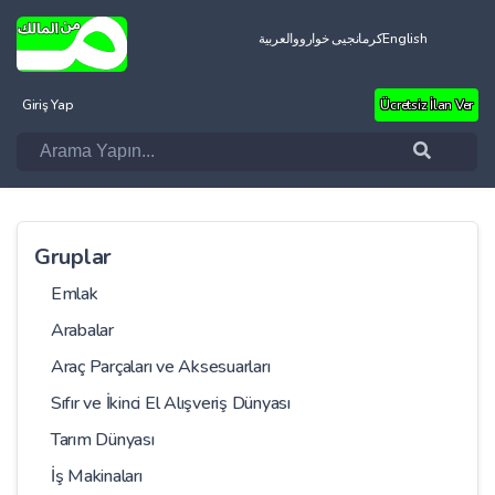
العربية
کرمانجیی خواروو
English
Giriş Yap
Ücretsiz İlan Ver
Gruplar
Emlak
Arabalar
Araç Parçaları ve Aksesuarları
Sıfır ve İkinci El Alışveriş Dünyası
Tarım Dünyası
İş Makinaları