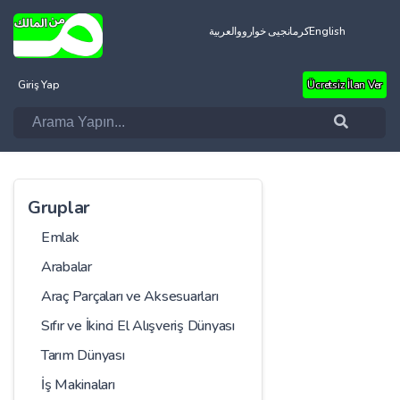
العربية
کرمانجیی خواروو
English
Giriş Yap
Ücretsiz İlan Ver
Gruplar
Emlak
Arabalar
Araç Parçaları ve Aksesuarları
Sıfır ve İkinci El Alışveriş Dünyası
Tarım Dünyası
İş Makinaları