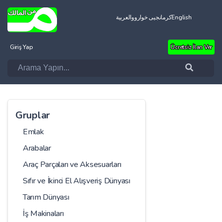
العربية
کرمانجیی خواروو
English
Giriş Yap
Ücretsiz İlan Ver
Gruplar
Emlak
Arabalar
Araç Parçaları ve Aksesuarları
Sıfır ve İkinci El Alışveriş Dünyası
Tarım Dünyası
İş Makinaları