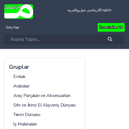
العربية
کرمانجیی خواروو
English
Giriş Yap
Ücretsiz İlan Ver
Gruplar
Emlak
Arabalar
Araç Parçaları ve Aksesuarları
Sıfır ve İkinci El Alışveriş Dünyası
Tarım Dünyası
İş Makinaları