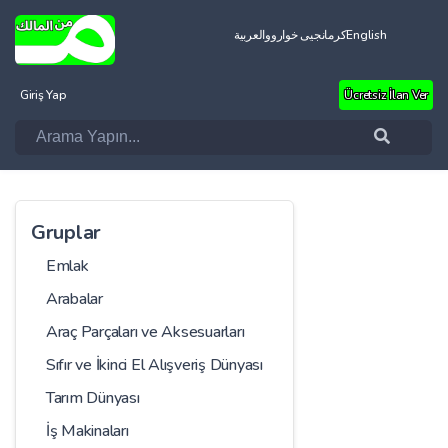
العربية
کرمانجیی خواروو
English
Giriş Yap
Ücretsiz İlan Ver
Gruplar
Emlak
Arabalar
Araç Parçaları ve Aksesuarları
Sıfır ve İkinci El Alışveriş Dünyası
Tarım Dünyası
İş Makinaları